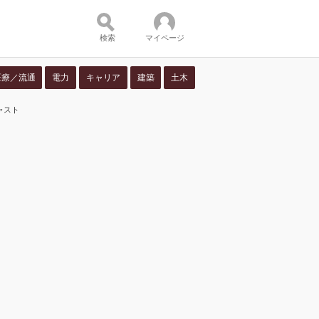
検索
マイページ
医療／流通
電力
キャリア
建築
土木
キャスト
ツ：