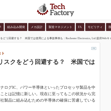
学
組み込み開発
メカ設計
製造マネジメント
FA
モビリティ
回避する？ 米国では使用による事故事例も：Rochester Electronics, Ltd.提供Web
並び順：
コンテン
ャスト
リスクをどう回避する？ 米国では
ナログIC、パワー半導体といったプロセッサ製品を中
たことは記憶に新しい。現在に至ってもこの状況から完
自社製品に組み込むための半導体の確保に苦慮している
。