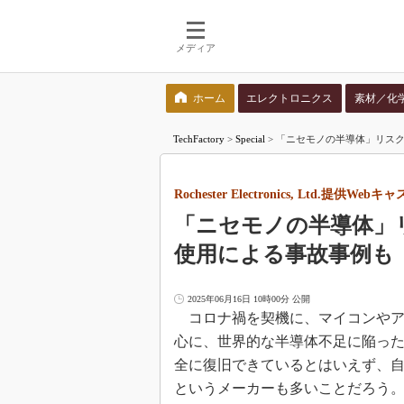
メディア
ホーム
エレクトロニクス
素材／化
検索語を入力してください
TechFactory
>
Special
>
「ニセモノの半導体」リスクをどう
Rochester Electronics, Ltd.提供Webキ
「ニセモノの半導体」
使用による事故事例も
2025年06月16日 10時00分 公開
コロナ禍を契機に、マイコンやア
心に、世界的な半導体不足に陥っ
全に復旧できているとはいえず、
というメーカーも多いことだろう