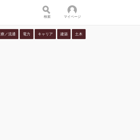
検索
マイページ
医療／流通
電力
キャリア
建築
土木
ツ：