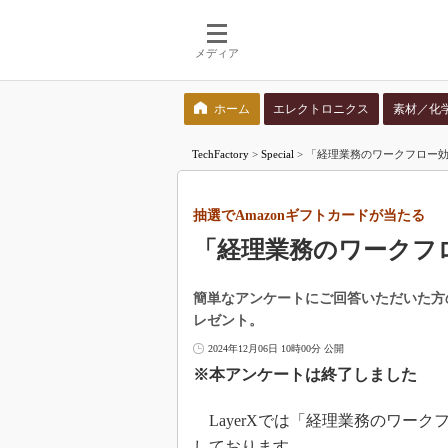
メディア
ホーム
エレクトロニクス
素材／化
検索語を入力してください
TechFactory
>
Special
>
「経理業務のワークフロー効
抽選でAmazonギフトカードが当たる
「経理業務のワークフ
簡単なアンケートにご回答いただいた方の中
レゼント。
2024年12月06日 10時00分 公開
※本アンケートは終了しました
LayerXでは「経理業務のワー
しております。