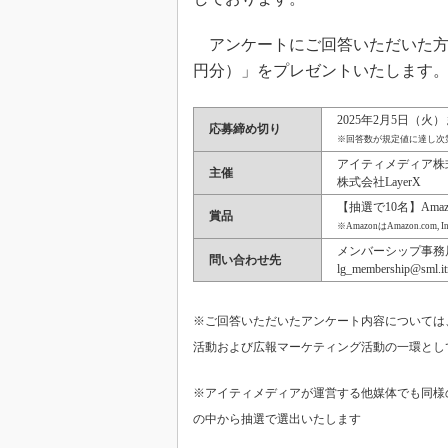
アンケートにご回答いただいた方の中
円分）」をプレゼントいたします
2025年2月5日（火
応募締め切り
※回答数が規定値に達し次
アイティメディア株
主催
株式会社LayerX
【抽選で10名】Amaz
賞品
※AmazonはAmazon.co
メンバーシップ事務
問い合わせ先
lg_membership@sml.itm
※ご回答いただいたアンケート内容については、
活動および広報マーケティング活動の一環とし
※アイティメディアが運営する他媒体でも同様
の中から抽選で選出いたします