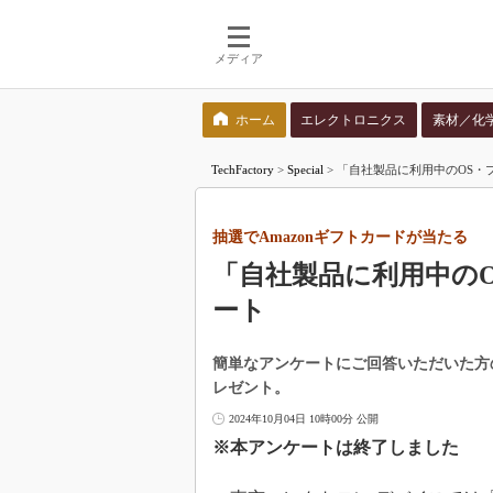
メディア
ホーム
エレクトロニクス
素材／化
検索語を入力してください
TechFactory
>
Special
>
「自社製品に利用中のOS・
抽選でAmazonギフトカードが当たる
「自社製品に利用中の
ート
簡単なアンケートにご回答いただいた方の中
レゼント。
2024年10月04日 10時00分 公開
※本アンケートは終了しました