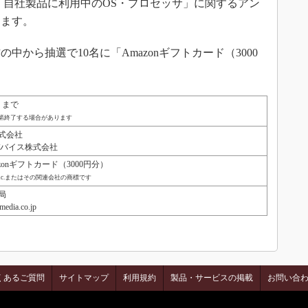
自社製品に利用中のOS・プロセッサ」に関するアン
ります。
から抽選で10名に「Amazonギフトカード（3000
。
）まで
第終了する場合があります
式会社
バイス株式会社
onギフトカード（3000円分）
m, Inc.またはその関連会社の商標です
局
edia.co.jp
くあるご質問
サイトマップ
利用規約
製品・サービスの掲載
お問い合