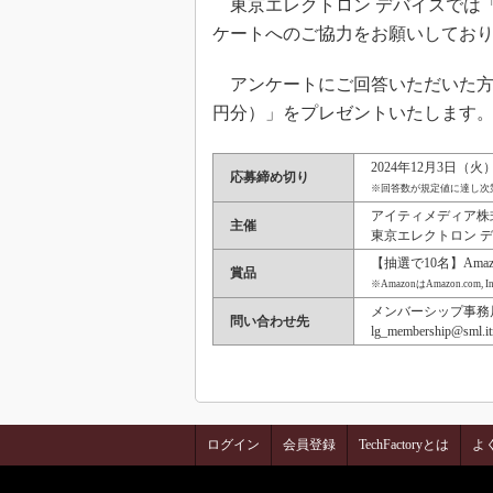
東京エレクトロン デバイスでは「
ケートへのご協力をお願いしてお
アンケートにご回答いただいた方の中
円分）」をプレゼントいたします
2024年12月3日（火
応募締め切り
※回答数が規定値に達し次
アイティメディア株
主催
東京エレクトロン デ
【抽選で10名】Amaz
賞品
※AmazonはAmazon.co
メンバーシップ事務
問い合わせ先
lg_membership@sml.itm
ログイン
会員登録
TechFactoryとは
よ