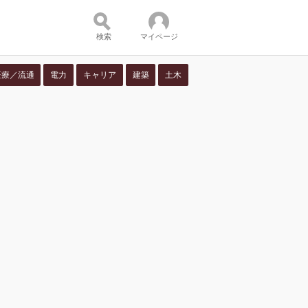
検索
マイページ
医療／流通
電力
キャリア
建築
土木
ツ：