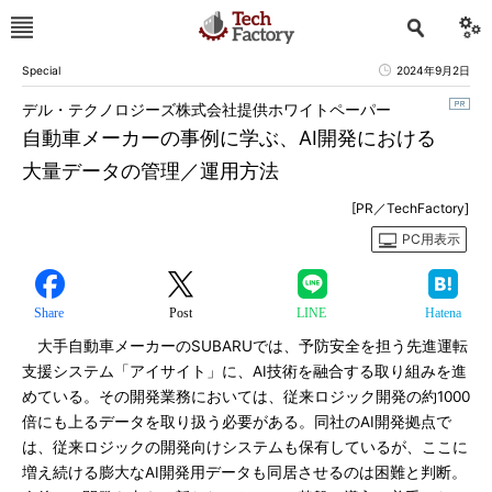
Special
2024年9月2日
デル・テクノロジーズ株式会社提供ホワイトペーパー
自動車メーカーの事例に学ぶ、AI開発における
大量データの管理／運用方法
[PR／TechFactory]
PC用表示
Share
Post
LINE
Hatena
大手自動車メーカーのSUBARUでは、予防安全を担う先進運転
支援システム「アイサイト」に、AI技術を融合する取り組みを進
めている。その開発業務においては、従来ロジック開発の約1000
倍にも上るデータを取り扱う必要がある。同社のAI開発拠点で
は、従来ロジックの開発向けシステムも保有しているが、ここに
増え続ける膨大なAI開発用データも同居させるのは困難と判断。