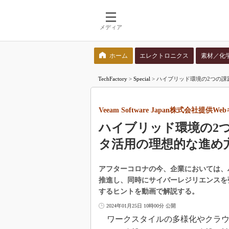
メディア
ホーム
エレクトロニクス
素材／化
検索語を入力してください
TechFactory
>
Special
>
ハイブリッド環境の2つの課題、
Veeam Software Japan株式会社提供W
ハイブリッド環境の2
タ活用の理想的な進め
アフターコロナの今、企業においては、
推進し、同時にサイバーレジリエンスを
するヒントを動画で解説する。
2024年01月25日 10時00分 公開
ワークスタイルの多様化やクラウ