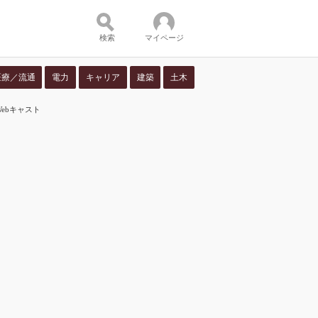
検索
マイページ
医療／流通
電力
キャリア
建築
土木
Webキャスト
ツ：