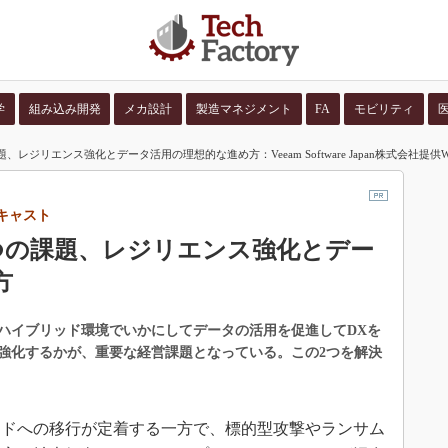
学
組み込み開発
メカ設計
製造マネジメント
FA
モビリティ
レジリエンス強化とデータ活用の理想的な進め方：Veeam Software Japan株式会社提供
並び順：
コンテン
ebキャスト
つの課題、レジリエンス強化とデー
方
ハイブリッド環境でいかにしてデータの活用を促進してDXを
強化するかが、重要な経営課題となっている。この2つを解決
ドへの移行が定着する一方で、標的型攻撃やランサム