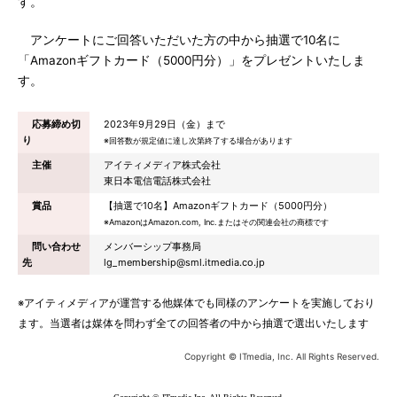
す。
アンケートにご回答いただいた方の中から抽選で10名に
「Amazonギフトカード（5000円分）」をプレゼントいたしま
す。
応募締め切
2023年9月29日（金）まで
り
※回答数が規定値に達し次第終了する場合があります
主催
アイティメディア株式会社
東日本電信電話株式会社
賞品
【抽選で10名】Amazonギフトカード（5000円分）
※AmazonはAmazon.com, Inc.またはその関連会社の商標です
問い合わせ
メンバーシップ事務局
先
lg_membership@sml.itmedia.co.jp
※アイティメディアが運営する他媒体でも同様のアンケートを実施しており
ます。当選者は媒体を問わず全ての回答者の中から抽選で選出いたします
Copyright © ITmedia, Inc. All Rights Reserved.