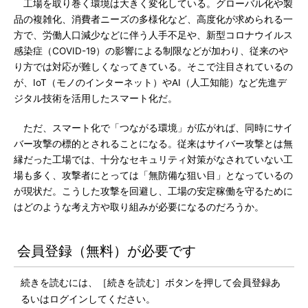
工場を取り巻く環境は大きく変化している。グローバル化や製
品の複雑化、消費者ニーズの多様化など、高度化が求められる一
方で、労働人口減少などに伴う人手不足や、新型コロナウイルス
感染症（COVID-19）の影響による制限などが加わり、従来のや
り方では対応が難しくなってきている。そこで注目されているの
が、IoT（モノのインターネット）やAI（人工知能）など先進デ
ジタル技術を活用したスマート化だ。
ただ、スマート化で「つながる環境」が広がれば、同時にサイ
バー攻撃の標的とされることになる。従来はサイバー攻撃とは無
縁だった工場では、十分なセキュリティ対策がなされていない工
場も多く、攻撃者にとっては「無防備な狙い目」となっているの
が現状だ。こうした攻撃を回避し、工場の安定稼働を守るために
はどのような考え方や取り組みが必要になるのだろうか。
会員登録（無料）が必要です
続きを読むには、［続きを読む］ボタンを押して会員登録あ
るいはログインしてください。