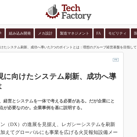
学
組み込み開発
メカ設計
製造マネジメント
FA
モビリティ
けたシステム刷新、成功へ導いた3つのポイントとは：理想のグループ経営基盤を目指して
並び順：
コンテン
現に向けたシステム刷新、成功へ導
は
、経営とシステムを一体で考える必要がある。だが企業にと
点が必要なのか。企業事例を基に説明する。
ン（DX）の進展を見据え、レガシーシステムを刷新
に加えてグローバルにも事業を広げる火災報知設備メー