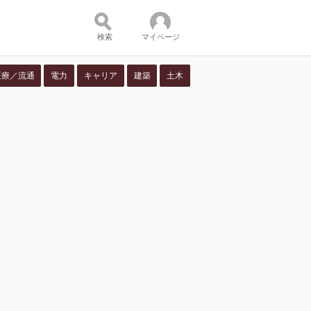
検索
マイページ
医療／流通
電力
キャリア
建築
土木
ツ：