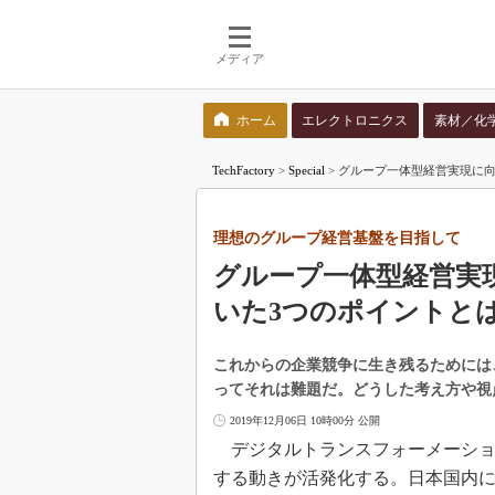
メディア
ホーム
エレクトロニクス
素材／化
検索語を入力してください
TechFactory
>
Special
>
グループ一体型経営実現に向
理想のグループ経営基盤を目指して
グループ一体型経営実
いた3つのポイントと
これからの企業競争に生き残るためには
ってそれは難題だ。どうした考え方や視
2019年12月06日 10時00分 公開
デジタルトランスフォーメーショ
する動きが活発化する。日本国内