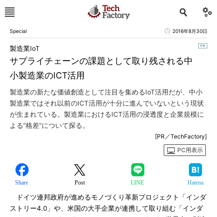
Special
2016年8月30日
製造業IoT
サプライチェーンの課題として取り残される中
小製造業のICT活用
製造業の新たな価値創造として注目を集めるIoT活用だが、中小
製造業ではそれ以前のICT活用が十分に進んでいないという現状
が生まれている。製造業におけるICT活用の浸透度と企業規模に
よる“格差”について探る。
[PR／TechFactory]
PC用表示
Share
Post
LINE
Hatena
ドイツ連邦政府が進めるモノづくり革新プロジェクト「インダ
ストリー4.0」や、米国の大手企業が連携して取り組む「インダ