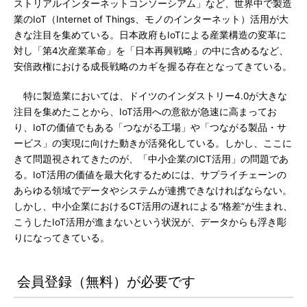
ストリアルインターネットコンソーシアム」など、世界中で製造
業のIoT（Internet of Things、モノのインターネット）活用が大
きな注目を集めている。日本政府もIoTによる産業構造の変革に
対し「第4次産業革命」を「日本再興戦略」の中に含めるなど、
安倍政権における成長戦略のカギを握る存在となってきている。
特に製造業においては、ドイツのインダストリー4.0が大きな
注目を集めたことから、IoT活用への意欲が急速に高まってお
り、IoTの価値でもある「つながる工場」や「つながる製品・サ
ービス」の実現に向けた動きが活発化している。しかし、ここに
きて問題視されてきたのが、「中小企業のICT活用」の問題であ
る。IoT活用の価値を最大化するためには、サプライチェーンの
あらゆる領域でデータやシステムが連携できなければならない。
しかし、中小企業におけるCT活用の遅れによる“格差”が生まれ、
こうしたIoT活用が進まないという状況が、データからも浮き彫
りになってきている。
会員登録（無料）が必要です